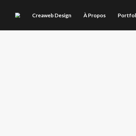
Creaweb Design
À Propos
Portfol