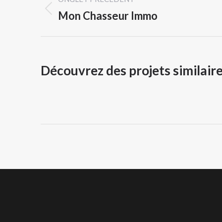
de
Mon Chasseur Immo
Onglet
commentaire
précédent
Découvrez des projets similair