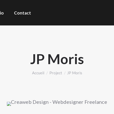
io
Contact
JP Moris
Vous êtes ici :
Accueil
Project
JP Moris