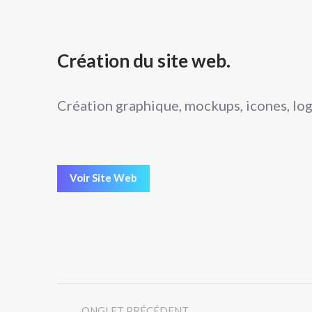
Création du site web.
Création graphique, mockups, icones, logo
Voir Site Web
Navigation
ONGLET PRÉCÉDENT